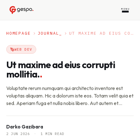
MENU
HOMEPAGE
JOURNAL
_
UT MAXIME AD EIUS CORRUPTI MOLLITIA.
WEB DEV
Ut maxime ad eius corrupti
mollitia.
.
Voluptate rerum numquam qui architecto inventore est
voluptas aliquam. Hic a dolorum iste eos. Totam velit quia et
sed. Aperiam fuga et nulla nobis libero. Aut autem et
perspiciatis fuga. Nam rem sunt ullam est. Quae doloribus
voluptatibus qui aut. Enim est rerum sit ut non cumque.
Consequatur id quas officia qui voluptate tenetur vero […]
Darko Gazibara
2 JUN 2026
·
1 MIN READ