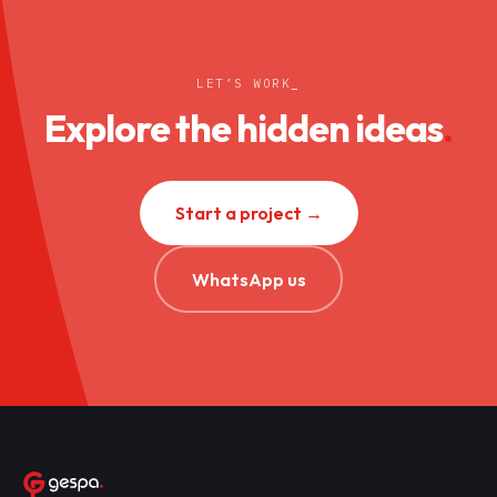
LET’S WORK
_
Explore the hidden ideas
.
Start a project →
WhatsApp us